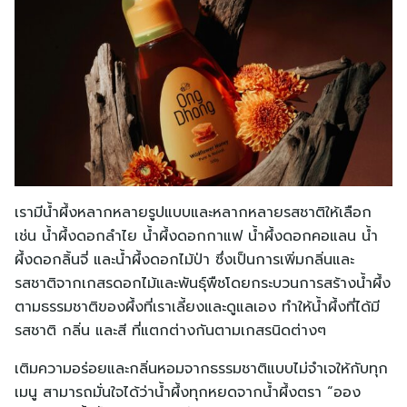
เรามีน้ำผึ้งหลากหลายรูปแบบและหลากหลายรสชาติให้เลือก
เช่น น้ำผึ้งดอกลำไย น้ำผึ้งดอกกาแฟ น้ำผึ้งดอกคอแลน น้ำ
ผึ้งดอกลิ้นจี่ และน้ำผึ้งดอกไม้ป่า ซึ่งเป็นการเพิ่มกลิ่นและ
รสชาติจากเกสรดอกไม้และพันธุ์พืชโดยกระบวนการสร้างน้ำผึ้ง
ตามธรรมชาติของผึ้งที่เราเลี้ยงและดูแลเอง ทำให้น้ำผึ้งที่ได้มี
รสชาติ กลิ่น และสี ที่แตกต่างกันตามเกสรนิดต่างๆ
เติมความอร่อยและกลิ่นหอมจากธรรมชาติแบบไม่จำเจให้กับทุก
เมนู สามารถมั่นใจได้ว่าน้ำผึ้งทุกหยดจากน้ำผึ้งตรา “ออง