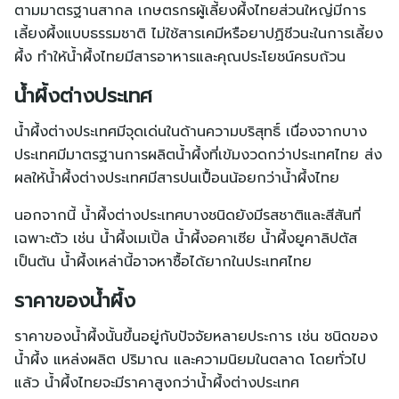
ตามมาตรฐานสากล เกษตรกรผู้เลี้ยงผึ้งไทยส่วนใหญ่มีการ
เลี้ยงผึ้งแบบธรรมชาติ ไม่ใช้สารเคมีหรือยาปฏิชีวนะในการเลี้ยง
ผึ้ง ทำให้น้ำผึ้งไทยมีสารอาหารและคุณประโยชน์ครบถ้วน
น้ำผึ้งต่างประเทศ
น้ำผึ้งต่างประเทศมีจุดเด่นในด้านความบริสุทธิ์ เนื่องจากบาง
ประเทศมีมาตรฐานการผลิตน้ำผึ้งที่เข้มงวดกว่าประเทศไทย ส่ง
ผลให้น้ำผึ้งต่างประเทศมีสารปนเปื้อนน้อยกว่าน้ำผึ้งไทย
นอกจากนี้ น้ำผึ้งต่างประเทศบางชนิดยังมีรสชาติและสีสันที่
เฉพาะตัว เช่น น้ำผึ้งเมเปิ้ล น้ำผึ้งอคาเซีย น้ำผึ้งยูคาลิปตัส
เป็นต้น น้ำผึ้งเหล่านี้อาจหาซื้อได้ยากในประเทศไทย
ราคาของน้ำผึ้ง
ราคาของน้ำผึ้งนั้นขึ้นอยู่กับปัจจัยหลายประการ เช่น ชนิดของ
น้ำผึ้ง แหล่งผลิต ปริมาณ และความนิยมในตลาด โดยทั่วไป
แล้ว น้ำผึ้งไทยจะมีราคาสูงกว่าน้ำผึ้งต่างประเทศ