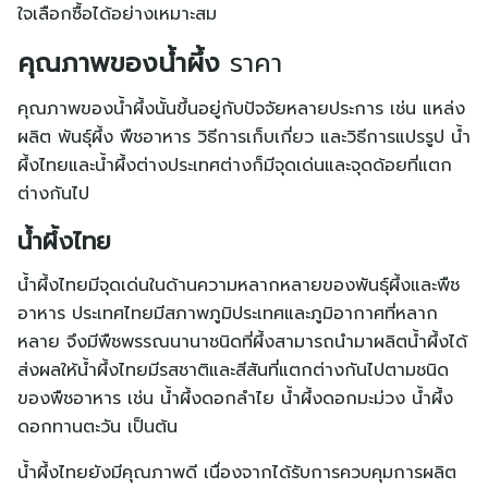
English
ใจเลือกซื้อได้อย่างเหมาะสม
中文 (中国)
คุณภาพของน้ำผึ้ง
ราคา
คุณภาพของน้ำผึ้งนั้นขึ้นอยู่กับปัจจัยหลายประการ เช่น แหล่ง
ผลิต พันธุ์ผึ้ง พืชอาหาร วิธีการเก็บเกี่ยว และวิธีการแปรรูป น้ำ
ผึ้งไทยและน้ำผึ้งต่างประเทศต่างก็มีจุดเด่นและจุดด้อยที่แตก
ต่างกันไป
น้ำผึ้งไทย
น้ำผึ้งไทยมีจุดเด่นในด้านความหลากหลายของพันธุ์ผึ้งและพืช
อาหาร ประเทศไทยมีสภาพภูมิประเทศและภูมิอากาศที่หลาก
หลาย จึงมีพืชพรรณนานาชนิดที่ผึ้งสามารถนำมาผลิตน้ำผึ้งได้
ส่งผลให้น้ำผึ้งไทยมีรสชาติและสีสันที่แตกต่างกันไปตามชนิด
ของพืชอาหาร เช่น น้ำผึ้งดอกลำไย น้ำผึ้งดอกมะม่วง น้ำผึ้ง
ดอกทานตะวัน เป็นต้น
น้ำผึ้งไทยยังมีคุณภาพดี เนื่องจากได้รับการควบคุมการผลิต