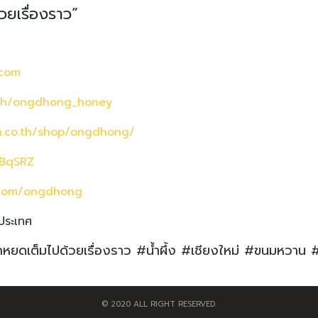
วยเรื่องราว”
.com
.th/ongdhong_honey
a.co.th/shop/ongdhong/
wBqSRZ
m.com/ongdhong
วประเทศ
กหยดเต็มไปด้วยเรื่องราว #น้ำผึ้ง #เชียงใหม่ #ขนมหวา
© 2020 ALL RIGHT RESERVED.