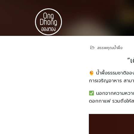
Skip
to
content
สรรพคุณน้ำผึ้ง
“
น้ำผึ้งธรรมชาติออ
การเจริญอาหาร สาม
นอกจากความหวานแล้
ดอกกาแฟ รวมถึงให้สร