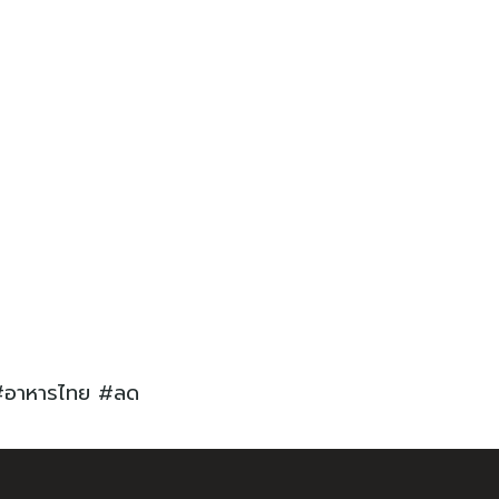
น #อาหารไทย #ลด