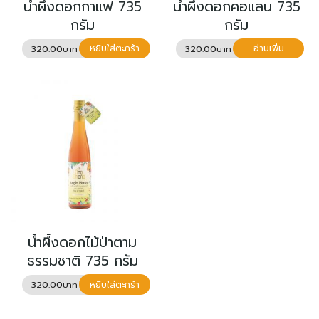
น้ำผึ้งดอกกาแฟ 735
น้ำผึ้งดอกคอแลน 735
English
ค้นหา
กรัม
กรัม
สำหรับ:
中文 (中国)
320.00
320.00
หยิบใส่ตะกร้า
อ่านเพิ่ม
น้ำผึ้งดอกไม้ป่าตาม
ธรรมชาติ 735 กรัม
320.00
หยิบใส่ตะกร้า