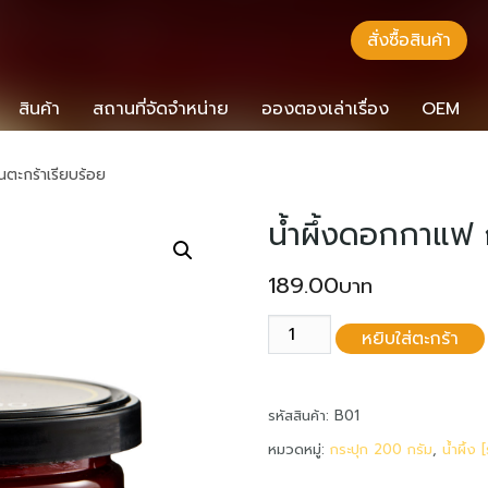
สั่งซื้อสินค้า
สินค้า
สถานที่จัดจำหน่าย
อองตองเล่าเรื่อง
OEM
ตะกร้าเรียบร้อย
น้ำผึ้งดอกกาแฟ 
189.00
จำนวน
หยิบใส่ตะกร้า
น้ำ
ผึ้ง
ดอก
รหัสสินค้า:
B01
กาแฟ
หมวดหมู่:
กระปุก 200 กรัม
,
น้ำผึ้ง
กระปุก