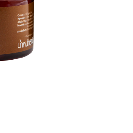
330
กรัม
ชิ้น
ค้นหา
สำหรับ: