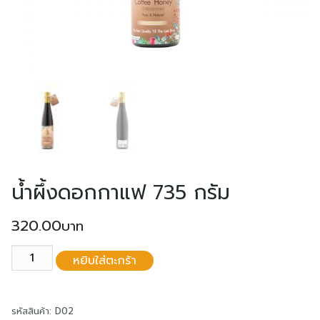
English
中文 (中国)
น้ำผึ้งดอกกาแฟ 735 กรัม
320.00
จำนวน
หยิบใส่ตะกร้า
น้ำ
ผึ้ง
ค้นหา
สำหรับ:
ดอก
รหัสสินค้า:
D02