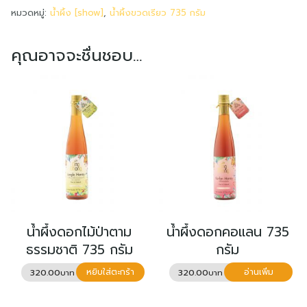
กาแฟ
หมวดหมู่:
น้ำผึ้ง [show]
,
น้ำผึ้งขวดเรียว 735 กรัม
735
กรัม
คุณอาจจะชื่นชอบ…
ชิ้น
น้ำผึ้งดอกไม้ป่าตาม
น้ำผึ้งดอกคอแลน 735
ธรรมชาติ 735 กรัม
กรัม
320.00
320.00
หยิบใส่ตะกร้า
อ่านเพิ่ม