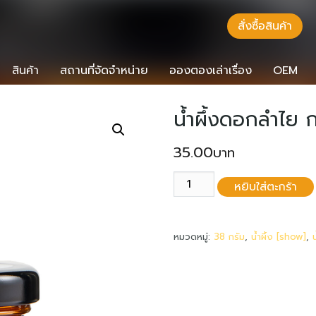
สั่งซื้อสินค้า
สินค้า
สถานที่จัดจำหน่าย
อองตองเล่าเรื่อง
OEM
น้ำผึ้งดอกลำไย 
35.00
จำนวน
หยิบใส่ตะกร้า
น้ำ
ผึ้ง
ดอก
หมวดหมู่:
38 กรัม
,
น้ำผึ้ง [show]
,
ลำไย
กระปุก
38
กรัม