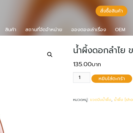
สั่งซื้อสินค้า
สินค้า
สถานที่จัดจำหน่าย
อองตองเล่าเรื่อง
OEM
น้ำผึ้งดอกลำไย 
135.00
จำนวน
หยิบใส่ตะกร้า
น้ำ
ผึ้ง
ดอก
หมวดหมู่:
ขวดบีบน้ำผึ้ง
,
น้ำผึ้ง [sh
ลำไย
ขวด
บีบ
275