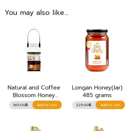
You may also like…
Natural and Coffee
Longan Honey(Jar)
Blossom Honey
485 grams
Comb Set
365.00
฿
225.00
฿
Add to cart
Add to cart