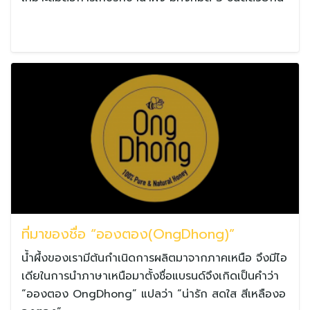
搜
English
索：
ไทย
ที่มาของชื่อ “อองตอง(OngDhong)”
น้ำผึ้งของเรามีต้นกำเนิดการผลิตมาจากภาคเหนือ จึงมีไอ
เดียในการนำภาษาเหนือมาตั้งชื่อแบรนด์จึงเกิดเป็นคำว่า
“อองตอง OngDhong” แปลว่า “น่ารัก สดใส สีเหลืองอ