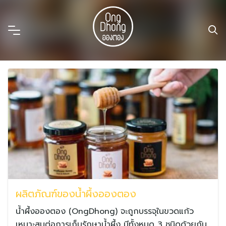
Skip
to
content
ผลิตภัณฑ์ของน้ำผึ้งอองตอง
น้ำผึ้งอองตอง (OngDhong) จะถูกบรรจุในขวดแก้ว
เหมาะสมต่อการเก็บรักษาน้ำผึ้ง มีทั้งหมด 3 ชนิดด้วยกัน