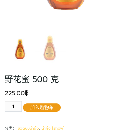
搜
索：
English
ไทย
野花蜜 500 克
225.00
฿
野
加入购物车
花
蜜
500
分类：
ขวดบีบน้ำผึ้ง
,
น้ำผึ้ง [show]